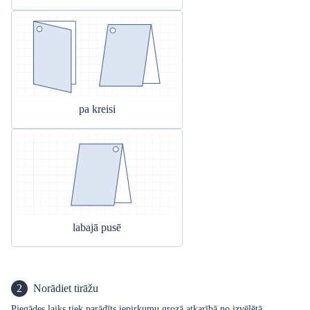
pa kreisi
labajā pusē
2
Norādiet tirāžu
Piegādes laiks tiek parādīts iepirkumu grozā atkarībā no izvēlētā