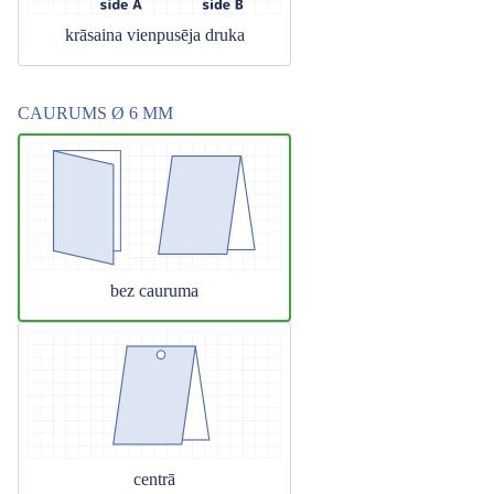
krāsaina vienpusēja druka
CAURUMS Ø 6 MM
bez cauruma
centrā