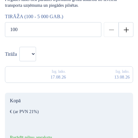
transporta uzņēmuma un piegādes pilsētas.
TIRĀŽA (100 - 5 000 GAB.)
Tirāža
Izg. laiks.
Izg. laiks.
17.08.26
13.08.26
Kopā
€
(ar PVN 21%)
Parādīt pilnu aprakstu