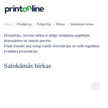
Mājas
Produkcija
Poligrāfija
Birkas
Salokāmās birkas
Divpusējas, rievotas birkas ir stilīgs risinājums apģērbam,
aksesuāriem un zīmolu precēm.
Ērtais formāts ļauj sniegt vairāk informācijas un radīt augstākās
kvalitātes prezentāciju.
Salokāmās birkas