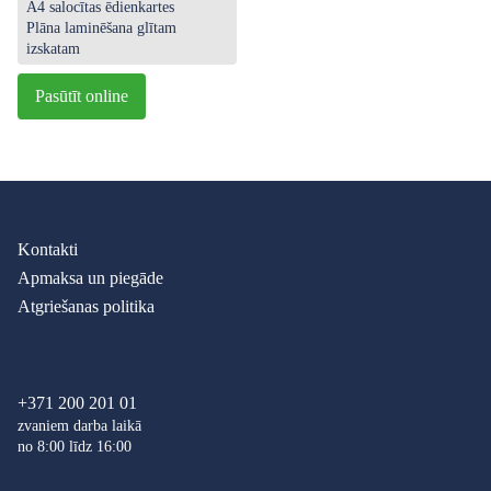
A4 salocītas ēdienkartes
Plāna laminēšana glītam
izskatam
Pasūtīt online
Kontakti
Apmaksa un piegāde
Atgriešanas politika
+371 200 201 01
zvaniem darba laikā
no 8:00 līdz 16:00