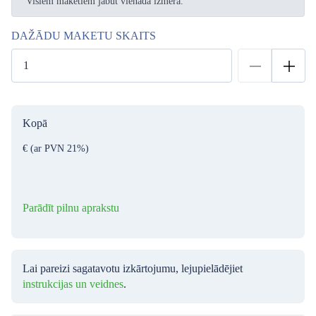
Visiem maketiem jābūt vienāda izmēra.
DAŽĀDU MAKETU SKAITS
Kopā
€
(ar PVN 21%)
Parādīt pilnu aprakstu
Lai pareizi sagatavotu izkārtojumu, lejupielādējiet
instrukcijas un veidnes
.