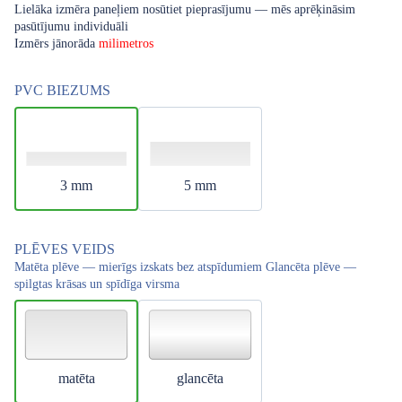
Lielāka izmēra paneļiem nosūtiet pieprasījumu — mēs aprēķināsim
pasūtījumu individuāli
Izmērs jānorāda
milimetros
PVC BIEZUMS
3 mm
5 mm
PLĒVES VEIDS
Matēta plēve — mierīgs izskats bez atspīdumiem Glancēta plēve —
spilgtas krāsas un spīdīga virsma
matēta
glancēta