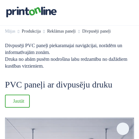
Mājas
Produkcija
Reklāmas paneļi
Divpusēji paneļi
Divpusēji PVC paneļi piekaramajai navigācijai, norādēm un
informatīvajām zonām.
Druka no abām pusēm nodrošina labu redzamību no dažādiem
kustības virzieniem.
PVC paneļi ar divpusēju druku
Jautāt