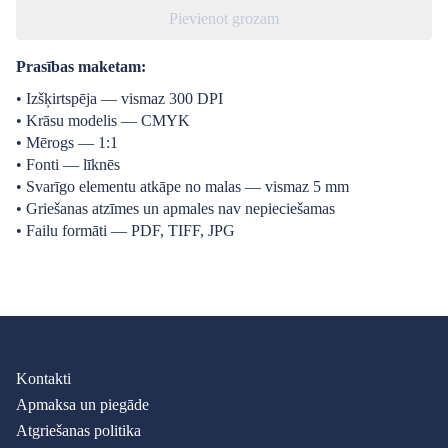
Pievienot grozam
Prasības maketam:
• Izšķirtspēja — vismaz 300 DPI
• Krāsu modelis — CMYK
• Mērogs — 1:1
• Fonti — līknēs
• Svarīgo elementu atkāpe no malas — vismaz 5 mm
• Griešanas atzīmes un apmales nav nepieciešamas
• Failu formāti — PDF, TIFF, JPG
Kontakti
Apmaksa un piegāde
Atgriešanas politika