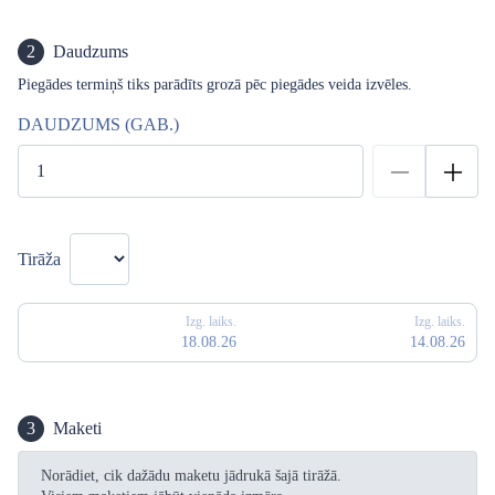
2
Daudzums
Piegādes termiņš tiks parādīts grozā pēc piegādes veida izvēles.
DAUDZUMS (GAB.)
Tirāža
Izg. laiks.
Izg. laiks.
18.08.26
14.08.26
3
Maketi
Norādiet, cik dažādu maketu jādrukā šajā tirāžā.