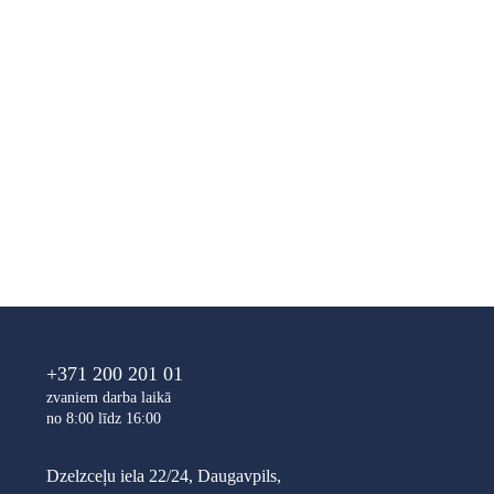
+371 200 201 01
zvaniem darba laikā
no 8:00 līdz 16:00
Dzelzceļu iela 22/24, Daugavpils,