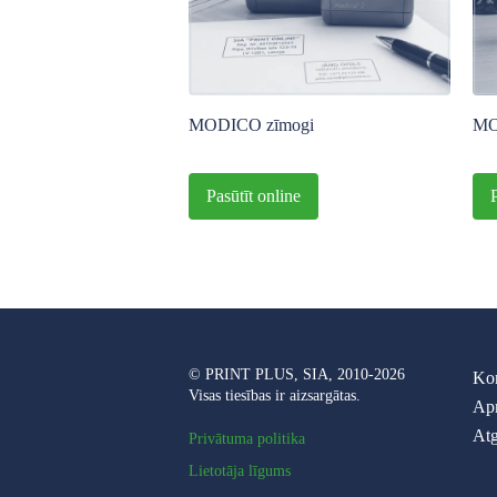
MODICO zīmogi
MO
Pasūtīt online
© PRINT PLUS, SIA, 2010-2026
Kon
Visas tiesības ir aizsargātas.
Ap
Atg
Privātuma politika
Lietotāja līgums