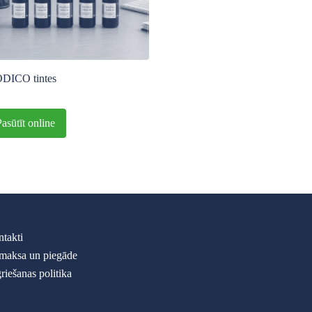
DICO tintes
Pasūtīt online
takti
maksa un piegāde
riešanas politika