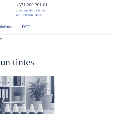
+371 200 201 01
zvaniem darba laikā
no 8:00 līdz 16:00
alīdzība
DTF
es
n tintes