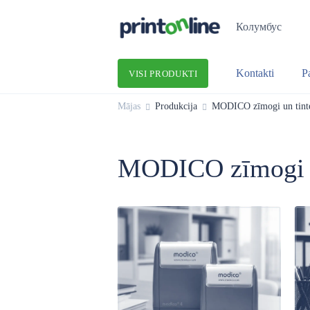
Колумбус
Kontakti
P
VISI PRODUKTI
Mājas
Produkcija
MODICO zīmogi un tint
MODICO zīmogi u