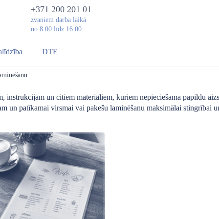
+371 200 201 01
zvaniem darba laikā
no 8:00 līdz 16:00
alīdzība
DTF
laminēšanu
, instrukcijām un citiem materiāliem, kuriem nepieciešama papildu aizs
am un patīkamai virsmai vai pakešu laminēšanu maksimālai stingrībai u