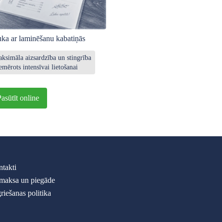
ka ar laminēšanu kabatiņās
ksimāla aizsardzība un stingrība
emērots intensīvai lietošanai
Pasūtīt online
takti
maksa un piegāde
riešanas politika