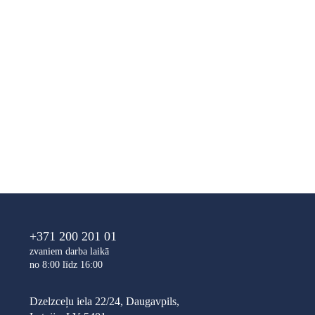
+371 200 201 01
zvaniem darba laikā
no 8:00 līdz 16:00
Dzelzceļu iela 22/24, Daugavpils,