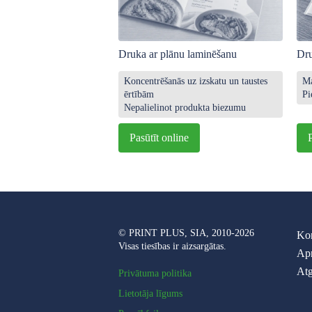
Druka ar plānu laminēšanu
Dru
Koncentrēšanās uz izskatu un taustes
Ma
ērtībām
Pi
Nepalielinot produkta biezumu
Pasūtīt online
© PRINT PLUS, SIA, 2010-2026
Kon
Visas tiesības ir aizsargātas.
Ap
Atg
Privātuma politika
Lietotāja līgums