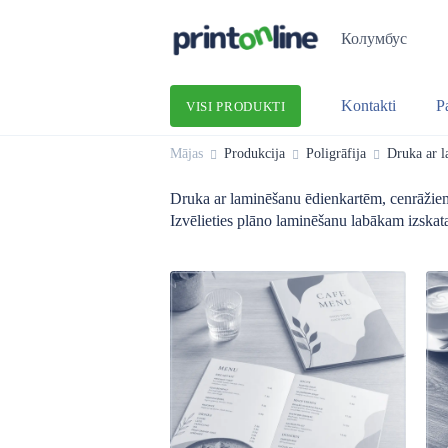
Колумбус
Kontakti
P
VISI PRODUKTI
Mājas
Produkcija
Poligrāfija
Druka ar 
Druka ar laminēšanu ēdienkartēm, cenrāžiem
Izvēlieties plāno laminēšanu labākam izskat