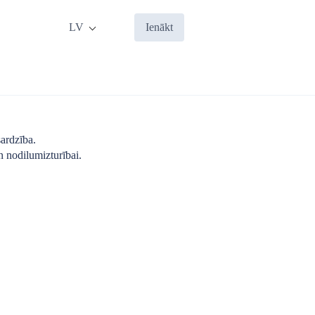
LV
Ienākt
ardzība.
n nodilumizturībai.