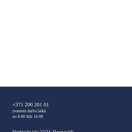
+371 200 201 01
zvaniem darba laikā
no 8:00 līdz 16:00
Dzelzceļu iela 22/24, Daugavpils,