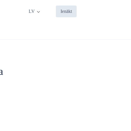
LV
Ienākt
a