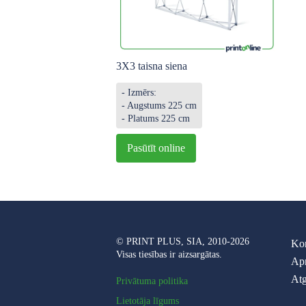
3X3 taisna siena
- Izmērs:
- Augstums 225 cm
- Platums 225 cm
Pasūtīt online
© PRINT PLUS, SIA, 2010-2026
Kon
Visas tiesības ir aizsargātas.
Ap
Atg
Privātuma politika
Lietotāja līgums