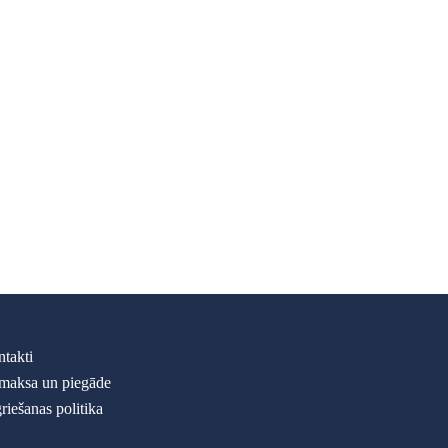
takti
maksa un piegāde
riešanas politika