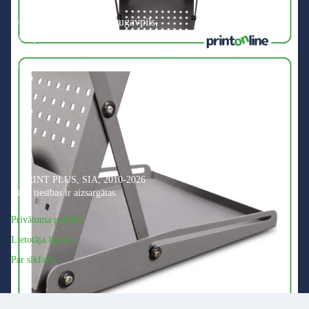
Dzelzceļu iela 22/24, Daugavpils,
Latvija, LV-5401
info@printonline.lv
© PRINT PLUS, SIA, 2010-2026
Visas tiesības ir aizsargātas.
Privātuma politika
Lietotāja līgums
Par sīkfailu