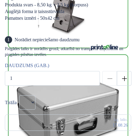
Produkta svars - 8,50 kg + 2,5 kg (korpuss)
Augšējā forma ir taisnstūrveida
Pamatnes izmēri - 50x42 cm
1
Norādiet nepieciešamo daudzumu
Piegādes laiks ir norādīts grozā, atkarībā no transporta uzņēmuma un
piegādes pilsētas izvēles.
DAUDZUMS (GAB.)
Tirāža
Izg. laiks.
17.08.26