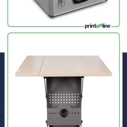
Kontakti
Apmaksa un piegāde
Atgriešanas politika
+371 200 201 01
zvaniem darba laikā
no 8:00 līdz 16:00