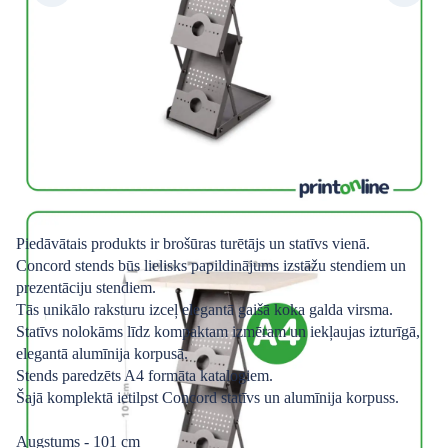
Piedāvātais produkts ir brošūras turētājs un statīvs vienā.
Concord stends būs lielisks papildinājums izstāžu stendiem un
prezentāciju stendiem.
Tās unikālo raksturu izceļ elegantā gaišā koka galda virsma.
Statīvs nolokāms līdz kompaktam izmēram un iekļaujas izturīgā,
elegantā alumīnija korpusā.
Stends paredzēts A4 formāta katalogiem.
Šajā komplektā ietilpst Concord statīvs un alumīnija korpuss.
Augstums - 101 cm