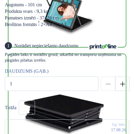
Augstums - 101 cm
Produkta svars - 9,3 kg
Pamatnes izmēri - 37×26 cm
Brošūras formāts - 2×A4 / 1×A3
1
Norādiet nepieciešamo daudzumu
Piegādes laiks ir norādīts grozā, atkarībā no transporta uzņēmuma un
piegādes pilsētas izvēles.
DAUDZUMS (GAB.)
Tirāža
Izg. laiks.
17.08.26