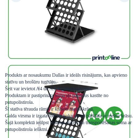
Produkts ar nosaukumu Dallas ir ideāls risinājums, kas apvieno
statīvu un brošūru turētāju.
Šeit var ievietot A4 un A3 formāta katalogus.
Produktam ir pastiprināta soma un papildus kastīte no
putupolistirola.
Šī statīva tērauda rāmis ir krāsots melnā krāsā.
Galda virsma ir izgatavota no koka un arī pārklāta ar melnu krāsu.
Šajā komplektā ietilpst Dalasas statīvs un transportēšanas soma ar
putupolistirola ieliktni.