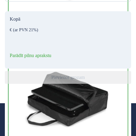
Kopā
€
(ar PVN 21%)
Parādīt pilnu aprakstu
Pievienot grozam
Kontakti
Apmaksa un piegāde