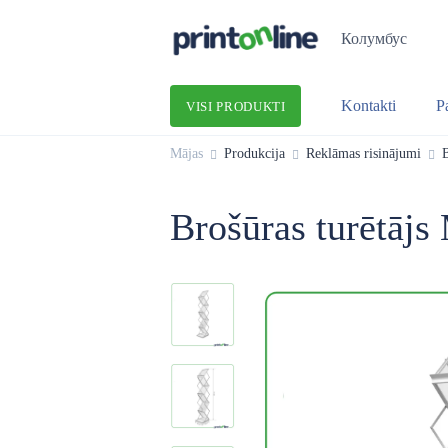
Колумбус
Kontakti
P
VISI PRODUKTI
Mājas
Produkcija
Reklāmas risinājumi
B
Brošūras turētā