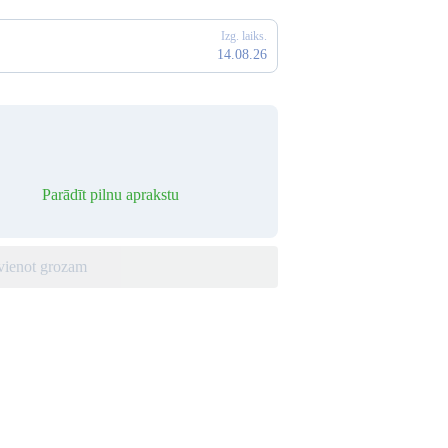
Izg. laiks.
14.08.26
Parādīt pilnu aprakstu
vienot grozam