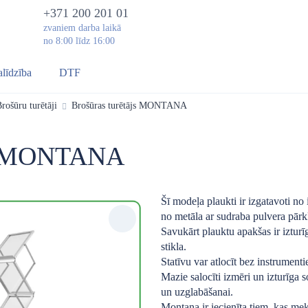
+371 200 201 01
zvaniem darba laikā
no 8:00 līdz 16:00
alīdzība
DTF
rošūru turētāji
Brošūras turētājs MONTANA
js MONTANA
Šī modeļa plaukti ir izgatavoti no i
no metāla ar sudraba pulvera pār
Savukārt plauktu apakšas ir izturīg
stikla.
Statīvu var atlocīt bez instrument
Mazie salocīti izmēri un izturīga 
un uzglabāšanai.
Montana ir iecienīta tiem, kas me