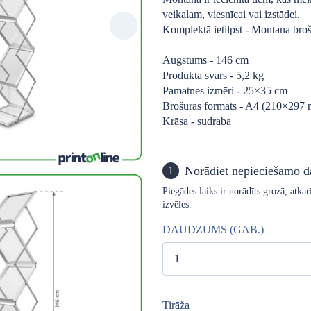
veikalam, viesnīcai vai izstādei.
Komplektā ietilpst - Montana broš
Augstums - 146 cm
Produkta svars - 5,2 kg
Pamatnes izmēri - 25×35 cm
Brošūras formāts - A4 (210×297
Krāsa - sudraba
Norādiet nepieciešamo 
1
Piegādes laiks ir norādīts grozā, atk
izvēles.
DAUDZUMS (GAB.)
Tirāža