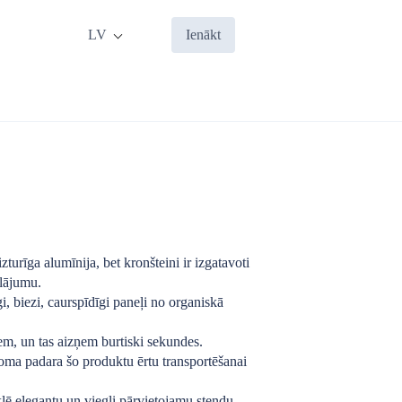
LV
Ienākt
zturīga alumīnija, bet kronšteini ir izgatavoti
klājumu.
i, biezi, caurspīdīgi paneļi no organiskā
iem, un tas aizņem burtiski sekundes.
soma padara šo produktu ērtu transportēšanai
klē elegantu un viegli pārvietojamu stendu