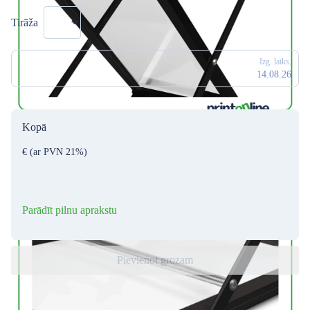
Tirāža
Izg. laiks.
14.08.26
Kopā
€
(ar PVN 21%)
Parādīt pilnu aprakstu
Pievienot grozam