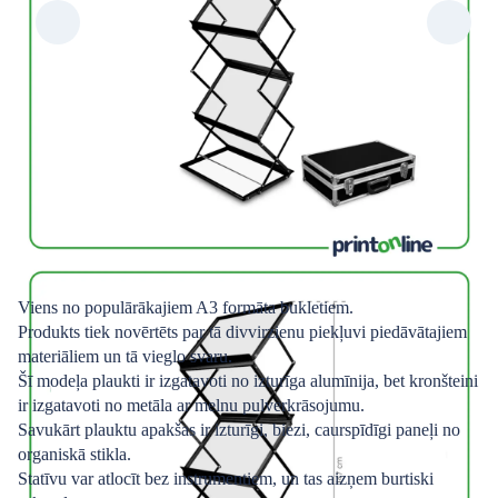
Viens no populārākajiem A3 formāta bukletiem.
Produkts tiek novērtēts par tā divvirzienu piekļuvi piedāvātajiem
materiāliem un tā vieglo svaru.
Šī modeļa plaukti ir izgatavoti no izturīga alumīnija, bet kronšteini
ir izgatavoti no metāla ar melnu pulverkrāsojumu.
Savukārt plauktu apakšas ir izturīgi, biezi, caurspīdīgi paneļi no
organiskā stikla.
Statīvu var atlocīt bez instrumentiem, un tas aizņem burtiski