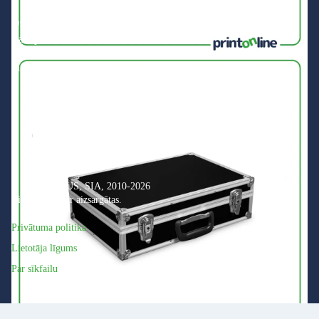
Dzelzceļu iela 22/24, Daugavpils,
Latvija, LV-5401
info@printonline.lv
© PRINT PLUS, SIA, 2010-2026
Visas tiesības ir aizsargātas.
Privātuma politika
Lietotāja līgums
Par sīkfailu