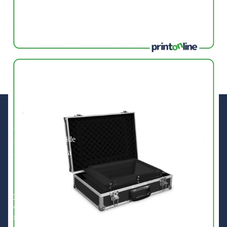
Kontakti
Apmaksa un piegāde
Atgriešanas politika
+371 200 201 01
zvaniem darba laikā
no 8:00 līdz 16:00