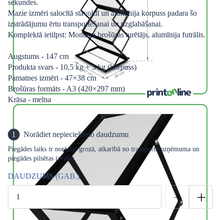
sekundes.
Mazie izmēri salocītā stāvoklī un alumīnija korpuss padara šo
izstrādājumu ērtu transportēšanai un uzglabāšanai.
Komplektā ietilpst: Montana brošūras turētājs, alumīnija futrālis.
Augstums - 147 cm
Produkta svars - 10,5 kg + 3 kg (korpuss)
Pamatnes izmēri - 47×38 cm
Brošūras formāts - A3 (420×297 mm)
Krāsa - melna
1
Norādiet nepieciešamo daudzumu
Piegādes laiks ir norādīts grozā, atkarībā no transporta uzņēmuma un
piegādes pilsētas izvēles.
DAUDZUMS (GAB.)