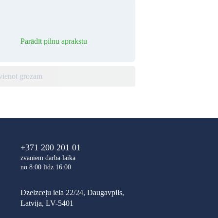
Parādīt pilnu aprakstu
vienot grozam
+371 200 201 01
zvaniem darba laikā
no 8:00 līdz 16:00
Dzelzceļu iela 22/24, Daugavpils,
Latvija, LV-5401