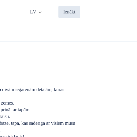
LV
Ienākt
o divām iegarenām detaļām, kuras
s zemes.
iprināt ar tapām.
maisu.
sbāze, tapa, kas saderīga ar visiem mūsu
.
nav iekļauts!