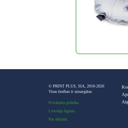
© PRINT PLUS, SIA, 2010-2026
Kon
Visas tiesības ir aizsargātas.
Ap
Atg
Privātuma politika
Lietotāja līgums
Par sīkfailu