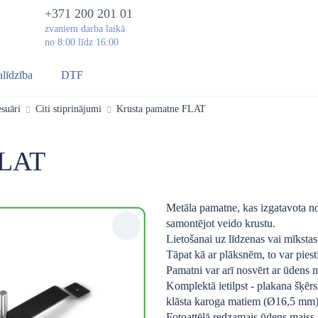
+371 200 201 01
zvaniem darba laikā
no 8:00 līdz 16:00
alīdzība
DTF
suāri
Citi stiprinājumi
Krusta pamatne FLAT
FLAT
Metāla pamatne, kas izgatavota n
samontējot veido krustu.
Lietošanai uz līdzenas vai mīksta
Tāpat kā ar plāksnēm, to var piest
Pamatni var arī nosvērt ar ūdens 
Komplektā ietilpst - plakana šķēr
klāsta karoga matiem (Ø16,5 mm)
Fotoattēlā redzamais ūdens maiss 