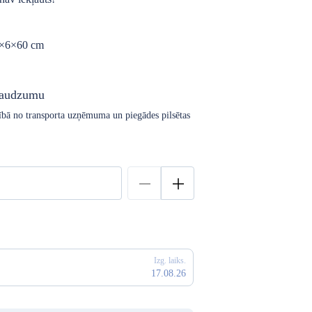
 5×6×60 cm
daudzumu
arībā no transporta uzņēmuma un piegādes pilsētas
Izg. laiks.
17.08.26