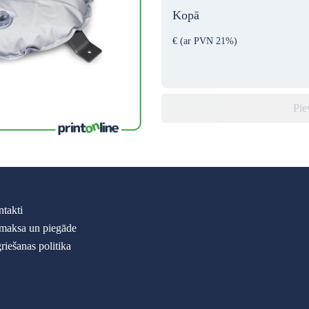
Kopā
€
(ar PVN 21%)
Pie
takti
maksa un piegāde
riešanas politika