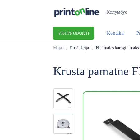
Колумбус
Kontakti
P
VISI PRODUKTI
Mājas
Produkcija
Pludmales karogi un akse
Krusta pamatne 