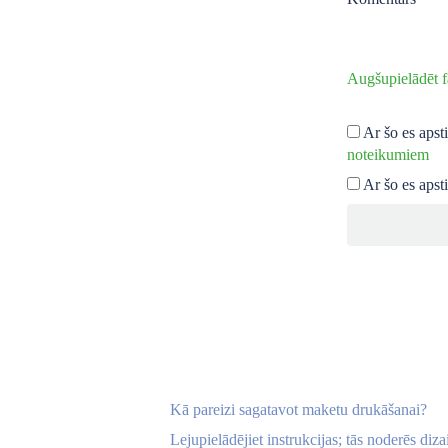
Augšupielādēt f
Ar šo es apst
noteikumiem
Ar šo es apst
Kā pareizi sagatavot maketu drukāšanai?
Lejupielādējiet instrukcijas; tās noderēs diza