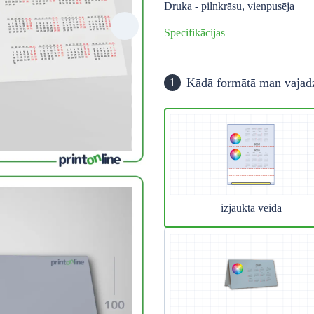
Druka - pilnkrāsu, vienpusēja
Specifikācijas
Kādā formātā man vajad
1
izjauktā veidā