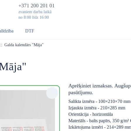
+371 200 201 01
zvaniem darba laikā
no 8:00 līdz 16:00
alīdzība
DTF
Galda kalendārs "Māja"
"Māja"
Aprēķiniet izmaksas. Augšupi
pasūtījumu.
Salikta izmēra - 100×210×70 mm
Izjaukta izmēra - 210×285 mm
Orientācija - horizontāla
Materiāls - balts papīrs, 350 g/m² 
Izkārtojuma izmēri - 214×289 m