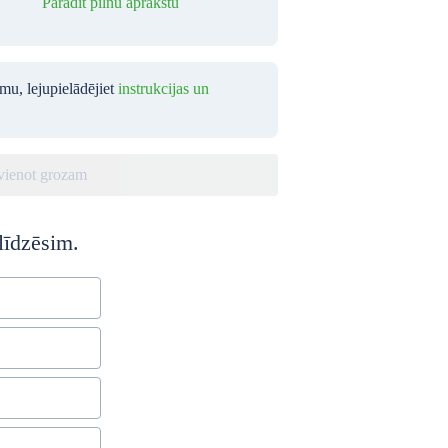
Parādīt pilnu aprakstu
umu, lejupielādējiet
instrukcijas un
vienot grozam
līdzēsim.