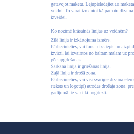
gatavojot maketu. Lejupielādējiet arī maketa
veidni. To varat izmantot kā pamatu dizaina
izveidei.
Ko nozīmē krāsainās līnijas uz veidnēm?
Zilā līnija ir izkārtojuma izmērs.
Pārliecinieties, vai fons ir izstiepts un aizpil
izvirzi, lai izvairītos no baltām malām uz pr
pēc apgriešanas.
Sarkanā līnija ir griešanas līnija.
Zaļā līnija ir drošā zona.
Pārliecinieties, vai visi svarīgie dizaina elem
(teksts un logotipi) atrodas drošajā zonā, pre
gadījumā tie var tikt nogriezti.