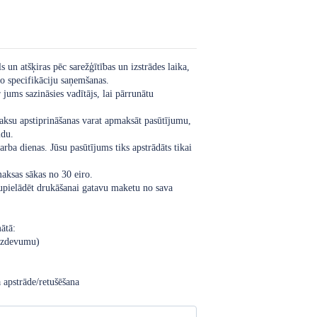
 un atšķiras pēc sarežģītības un izstrādes laika,
ko specifikāciju saņemšanas.
jums sazināsies vadītājs, lai pārrunātu
aksu apstiprināšanas varat apmaksāt pasūtījumu,
idu.
arba dienas. Jūsu pasūtījums tiks apstrādāts tikai
maksas sākas no 30 eiro.
jupielādēt drukāšanai gatavu maketu no sava
ātā:
 uzdevumu)
 apstrāde/retušēšana