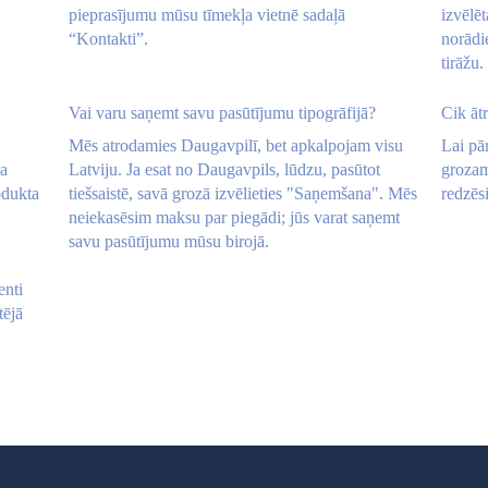
pieprasījumu mūsu tīmekļa vietnē sadaļā
izvēlēt
“Kontakti”.
norādi
tirāžu.
Vai varu saņemt savu pasūtījumu tipogrāfijā?
Cik āt
Mēs atrodamies Daugavpilī, bet apkalpojam visu
Lai pār
da
Latviju. Ja esat no Daugavpils, lūdzu, pasūtot
grozam
odukta
tiešsaistē, savā grozā izvēlieties "Saņemšana". Mēs
redzēsi
neiekasēsim maksu par piegādi; jūs varat saņemt
savu pasūtījumu mūsu birojā.
enti
tējā