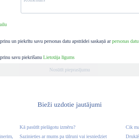
ailu
iprinu un piekrītu savu personas datu apstrādei saskaņā ar
personas datu
iprinu savu piekrišanu
Lietotāja līgums
Nosūtīt pieprasījumu
Bieži uzdotie jautājumi
Kā pasūtīt pielāgotu izmēru?
Cik ma
inerim,
Sazinieties ar mums pa tālruni vai iesniedziet
Drukāš