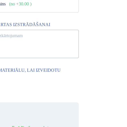
ains
(no +30.00
)
ĀRTAS IZSTRĀDĀŠANAI
ATERIĀLU, LAI IZVEIDOTU