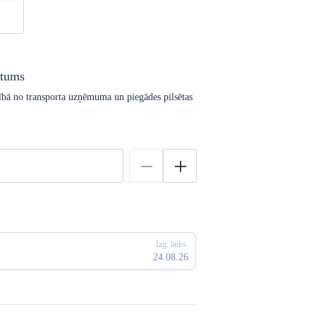
atums
arībā no transporta uzņēmuma un piegādes pilsētas
Izg. laiks.
24.08.26