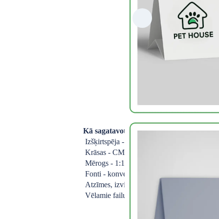
Kā sagatavot failu:
Izšķirtspēja - min. 300 DPI
Krāsas - CMYK
Mērogs - 1:1
Fonti - konvertēti līknēs
Atzīmes, izvirzes - skatīt veidni
Vēlamie failu formāti - tiff, jpg, pdf