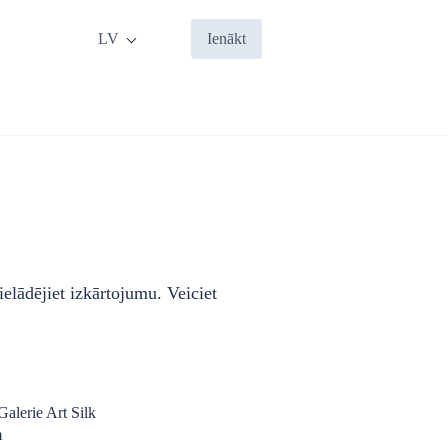
LV
Ienākt
elādējiet izkārtojumu. Veiciet
Galerie Art Silk
m