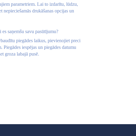
ajiem parametriem. Lai to izdarītu, lūdzu,
et nepieciešamās drukāšanas opcijas un
ri es saņemšu savu pasūtījumu?
baudītu piegādes laikus, pievienojiet preci
. Piegādes iespējas un piegādes datumu
et groza labajā pusē.