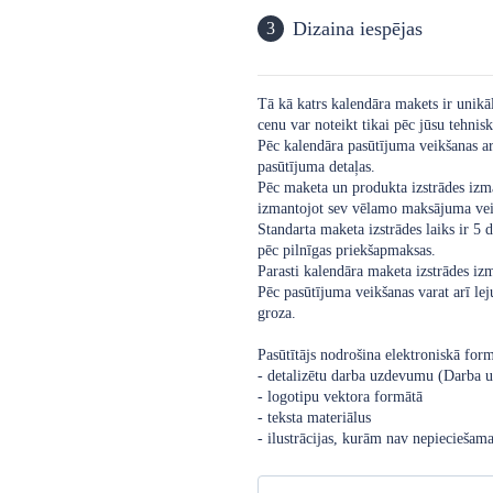
Dizaina iespējas
3
Tā kā katrs kalendāra makets ir unikāls
cenu var noteikt tikai pēc jūsu tehnis
Pēc kalendāra pasūtījuma veikšanas ar 
pasūtījuma detaļas.
Pēc maketa un produkta izstrādes izm
izmantojot sev vēlamo maksājuma ve
Standarta maketa izstrādes laiks ir 5 d
pēc pilnīgas priekšapmaksas.
Parasti kalendāra maketa izstrādes iz
Pēc pasūtījuma veikšanas varat arī le
groza.
Pasūtītājs nodrošina elektroniskā form
- detalizētu darba uzdevumu (Darba
- logotipu vektora formātā
- teksta materiālus
- ilustrācijas, kurām nav nepieciešama