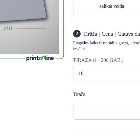
saliktā veidā
Tirāža | Cena | Gatavs d
2
Piegādes laiks ir norādīts grozā, atk
izvēles.
TIRĀŽA (1 - 200 GAB.)
Tirāža