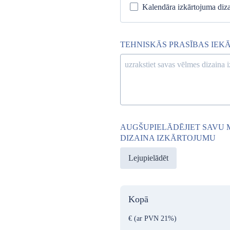
Kalendāra izkārtojuma diz
TEHNISKĀS PRASĪBAS IEK
AUGŠUPIELĀDĒJIET SAVU M
DIZAINA IZKĀRTOJUMU
Lejupielādēt
Kopā
€
(ar PVN 21%)