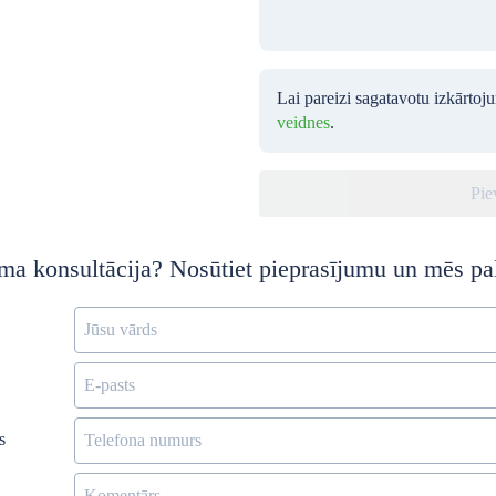
Lai pareizi sagatavotu izkārtoj
veidnes
.
Pie
ma konsultācija? Nosūtiet pieprasījumu un mēs pa
s