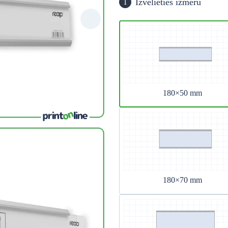
Izvēlieties izmēru
1
180×50 mm
180×70 mm