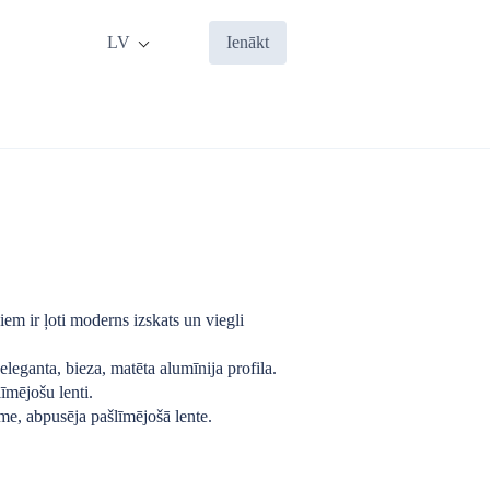
LV
Ienākt
iem ir ļoti moderns izskats un viegli
 eleganta, bieza, matēta alumīnija profila.
līmējošu lenti.
īme, abpusēja pašlīmējošā lente.