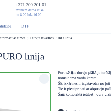
+371 200 201 01
zvaniem darba laikā
no 8:00 līdz 16:00
alīdzība
DTF
nformācijas zīmes
Durvju izkārtnes PURO līnija
PURO līnija
Puro sērijas durvju plākšņu turētāj
nomaināma vārda kartīte.
Šīs izkārtnes ir izgatavotas no ļoti
Tie ir piestiprināti ar abpusēju paš
Šajā komplektā ietilpst - durvju z