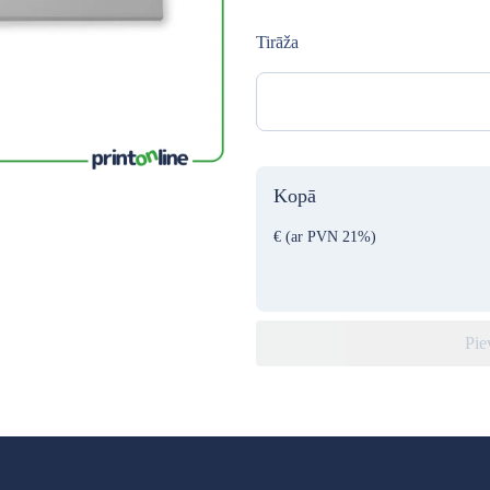
Tirāža
Kopā
€
(ar PVN 21%)
Pie