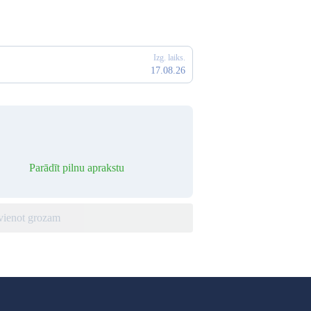
Izg. laiks.
17.08.26
Parādīt pilnu aprakstu
vienot grozam