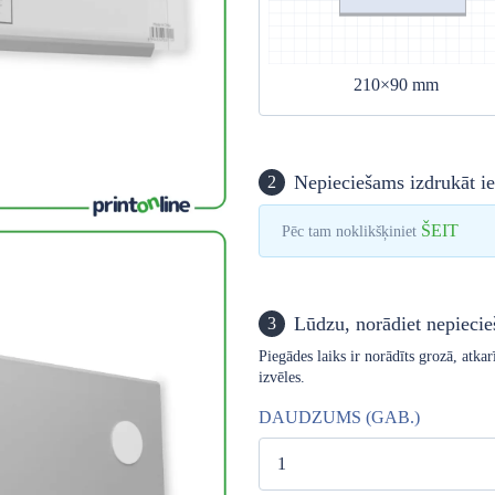
210×90 mm
Nepieciešams izdrukāt ie
2
ŠEIT
Pēc tam noklikšķiniet
Lūdzu, norādiet nepiec
3
Piegādes laiks ir norādīts grozā, atk
izvēles.
DAUDZUMS (GAB.)