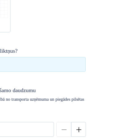
liktņus?
iešamo daudzumu
arībā no transporta uzņēmuma un piegādes pilsētas