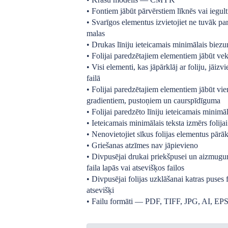
• Fontiem jābūt pārvērstiem līknēs vai iegult
• Svarīgos elementus izvietojiet ne tuvāk p
malas
• Drukas līniju ieteicamais minimālais biez
• Folijai paredzētajiem elementiem jābūt ve
• Visi elementi, kas jāpārklāj ar foliju, jāizv
failā
• Folijai paredzētajiem elementiem jābūt vie
gradientiem, pustoņiem un caurspīdīguma
• Folijai paredzēto līniju ieteicamais minim
• Ieteicamais minimālais teksta izmērs folija
• Nenovietojiet sīkus folijas elementus pārāk
• Griešanas atzīmes nav jāpievieno
• Divpusējai drukai priekšpusei un aizmugur
faila lapās vai atsevišķos failos
• Divpusējai folijas uzklāšanai katras puses 
atsevišķi
• Failu formāti — PDF, TIFF, JPG, AI, EP