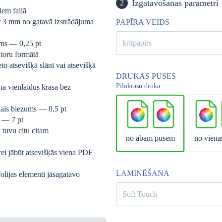
Izgatavošanas parametri
2
iem failā
ar 3 mm no gatavā izstrādājuma
PAPĪRA VEIDS
krītpapīrs
ums — 0,25 pt
ktoru formātā
ieto atsevišķā slānī vai atsevišķā
DRUKAS PUSES
Pilnkrāsu druka
nā vienlaidus krāsā bez
ālais biezums — 0,5 pt
i — 7 pt
 tuvu citu citam
no abām pusēm
no viena
ei jābūt atsevišķās viena PDF
LAMINĒŠANA
folijas elementi jāsagatavo
Soft Touch
S