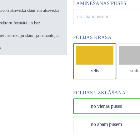
LAMINĒŠANAS PUSES
avoti atsevišķā slānī vai atsevišķā
no abām pusēm
 vektoru formātā un bez
et instrukciju slāni, ja izmantojat
FOLIJAS KRĀSA
s.
zelts
sudr
FOLIJAS UZKLĀŠANA
no vienas puses
no abām pusēm