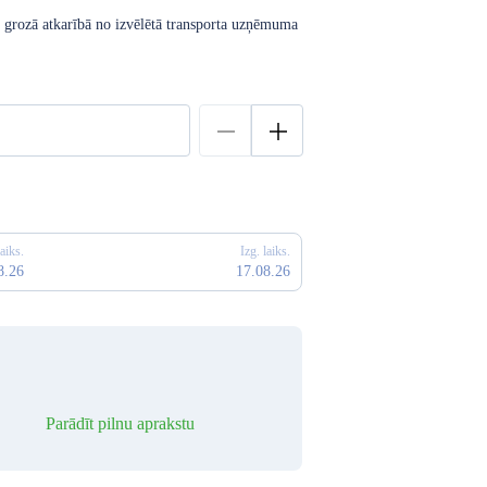
u grozā atkarībā no izvēlētā transporta uzņēmuma
laiks.
Izg. laiks.
8.26
17.08.26
Parādīt pilnu aprakstu