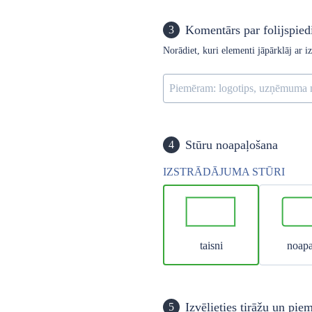
Komentārs par folijspied
3
Norādiet, kuri elementi jāpārklāj ar iz
Stūru noapaļošana
4
IZSTRĀDĀJUMA STŪRI
taisni
noapa
Izvēlieties tirāžu un pie
5