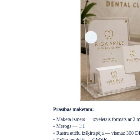
Prasības maketam:
• Maketa izmērs — izvēlētais formāts ar 2 
• Mērogs — 1:1
• Rastra attēlu izšķirtspēja — vismaz 300 D
• Krāsu modelis — CMYK