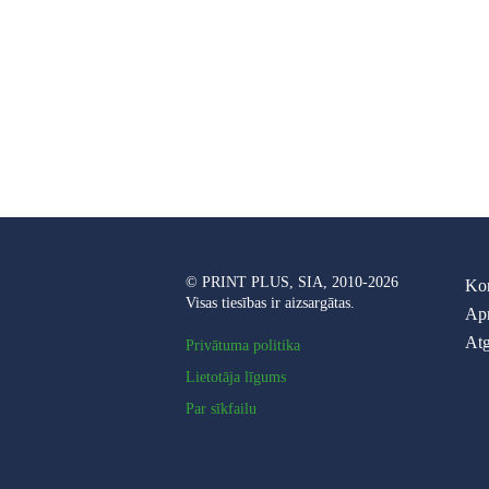
© PRINT PLUS, SIA, 2010-2026
Kon
Visas tiesības ir aizsargātas.
Ap
Atg
Privātuma politika
Lietotāja līgums
Par sīkfailu