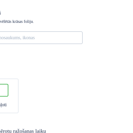
i
vēlētās krāsas foliju.
ļoti
mērotu ražošanas laiku