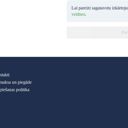
Lai pareizi sagatavotu izkārtoj
veidnes
.
Pie
takti
maksa un piegāde
riešanas politika