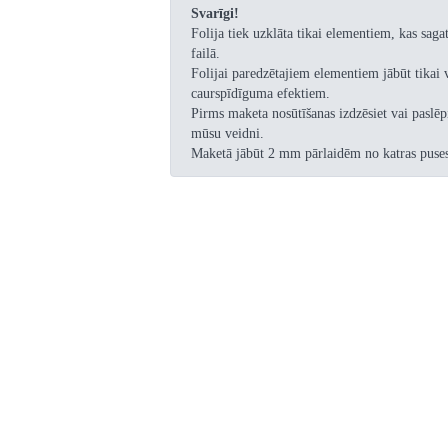
Svarīgi!
Folija tiek uzklāta tikai elementiem, kas sagat
failā.
Folijai paredzētajiem elementiem jābūt tikai
caurspīdīguma efektiem.
Pirms maketa nosūtīšanas izdzēsiet vai paslēpi
mūsu veidni.
Maketā jābūt 2 mm pārlaidēm no katras puse