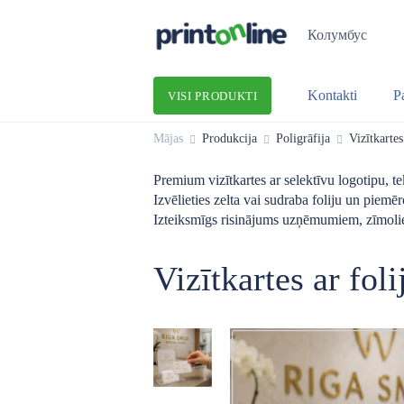
Колумбус
Kontakti
P
VISI PRODUKTI
Mājas
Produkcija
Poligrāfija
Vizītkartes
Premium vizītkartes ar selektīvu logotipu, tek
Izvēlieties zelta vai sudraba foliju un piemē
Izteiksmīgs risinājums uzņēmumiem, zīmoli
Vizītkartes ar foli