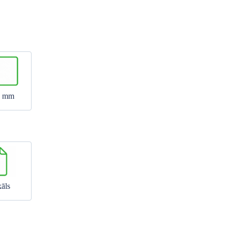
5 mm
kāls