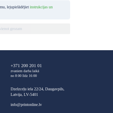
umu, lejupielādējiet
instrukcijas un
vienot grozam
+371 200 201 01
zvaniem darba laikā
no 8:00 līdz 16:00
Dzelzceļu iela 22/24, Daugavpils,
Latvija, LV-5401
info@printonline.lv