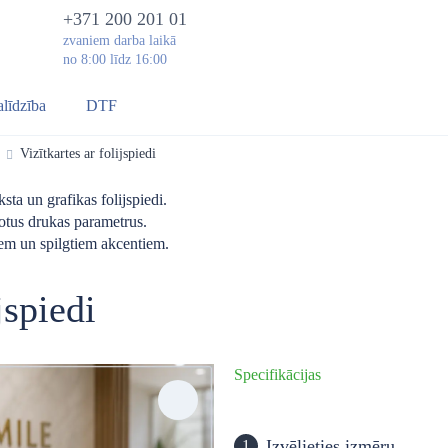
+371 200 201 01
zvaniem darba laikā
no 8:00 līdz 16:00
alīdzība
DTF
Vizītkartes ar folijspiedi
sta un grafikas folijspiedi.
rotus drukas parametrus.
em un spilgtiem akcentiem.
jspiedi
Specifikācijas
Izvēlieties izmēru
1