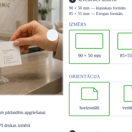
90 × 50 mm — klasiskais formāts.
85 × 55 mm — Eiropas formāts.
IZMĒRS
90 × 50 mm
85×5
ORIENTĀCIJA
horizontāli
verti
mm pārlaidēm apgriešanai
PI drukas izmērā