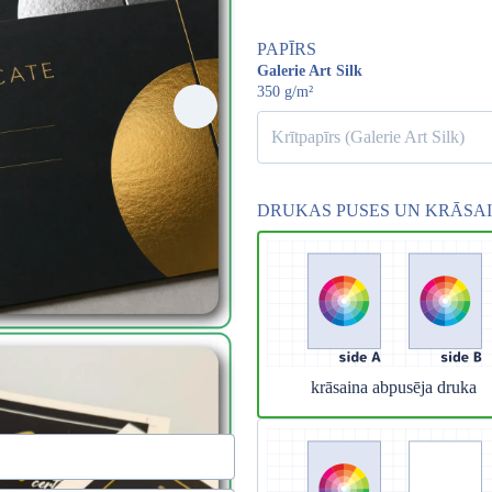
PAPĪRS
Galerie Art Silk
350 g/m²
Krītpapīrs (Galerie Art Silk)
DRUKAS PUSES UN KRĀSA
sūtiet pieprasījumu un
krāsaina abpusēja druka