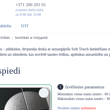
+371 200 201 01
zvaniem darba laikā
no 8:00 līdz 16:00
alīdzība
DTF
tifikāti
Sertifikāti ar folijspiedi
uku – pilnkrāsu, divpusēja druka ar aizsargājošu Soft Touch laminēšanu u
iem un zīmoliem, kas novērtē taustes ērtības, apdrukas aizsardzību un p
jspiedi
Izvēlieties parametrus
1
Minimālais vienas malas izmērs - 60
Maksimālais vienas malas izmērs - 
Norādiet izmēru
milimetros