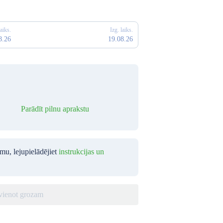
laiks.
Izg. laiks.
8.26
19.08.26
Parādīt pilnu aprakstu
umu, lejupielādējiet
instrukcijas un
vienot grozam