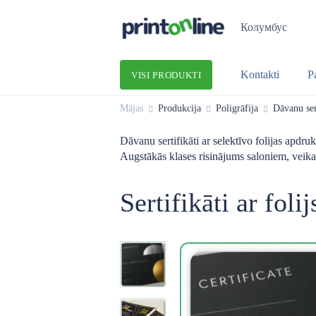
Колумбус
Kontakti
P
VISI PRODUKTI
Mājas
Produkcija
Poligrāfija
Dāvanu ser
Dāvanu sertifikāti ar selektīvo folijas apdr
Augstākās klases risinājums saloniem, veikal
Sertifikāti ar foli