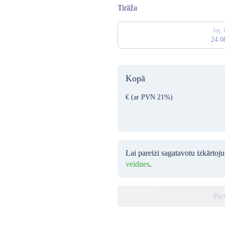
Tirāža
Izg. 
24.0
Kopā
€
(ar PVN 21%)
Lai pareizi sagatavotu izkārtoj
veidnes
.
Pie