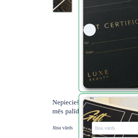
Nepieciešama konsultācija? No
mēs palīdzēsim.
Jūsu vārds