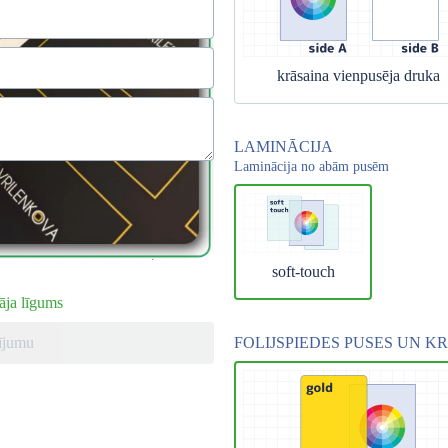
krāsaina vienpusēja druka
LAMINĀCIJA
Laminācija no abām pusēm
nas datu apstrādei saskaņā ar
soft-touch
āja līgums
sījumu
FOLIJSPIEDES PUSES UN K