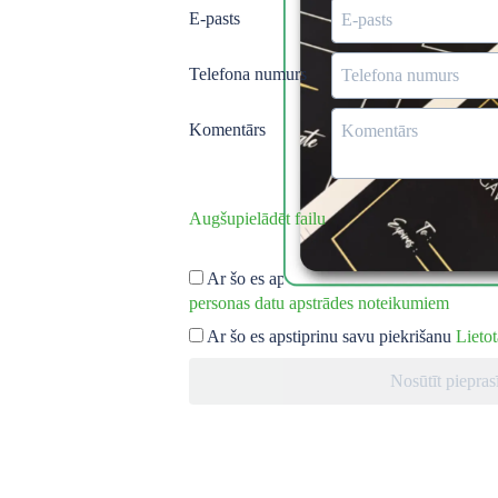
E-pasts
Telefona numurs
Komentārs
Augšupielādēt failu
Ar šo es apstiprinu un piekrītu savu perso
personas datu apstrādes noteikumiem
Ar šo es apstiprinu savu piekrišanu
Lietot
Nosūtīt piepra