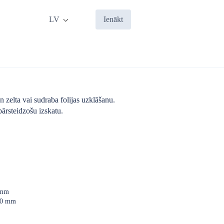
LV
Ienākt
n zelta vai sudraba folijas uzklāšanu.
ārsteidzošu izskatu.
 mm
300 mm