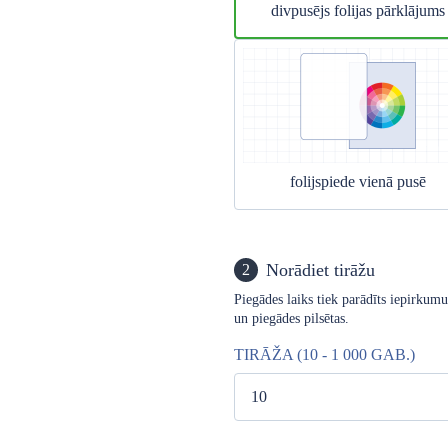
divpusējs folijas pārklājums
folijspiede vienā pusē
Norādiet tirāžu
2
Piegādes laiks tiek parādīts iepirkum
un piegādes pilsētas.
TIRĀŽA (10 - 1 000 GAB.)