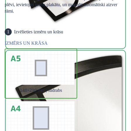
plēvi, ievietojiet jaunu plakātu, un magnēti automātiski aizver
rāmi.
1
Izvēlieties izmēru un krāsu
IZMĒRS UN KRĀSA
148×210 mm | sudrabs