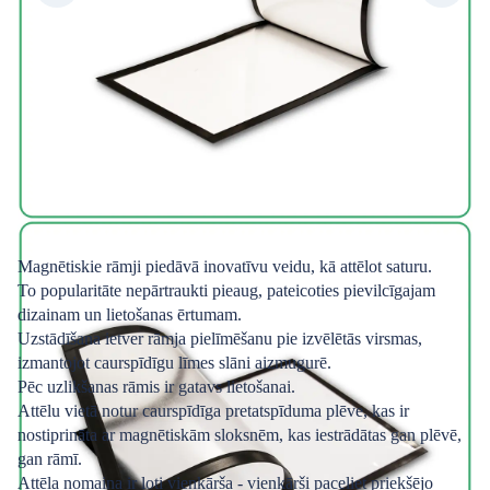
Magnētiskie rāmji piedāvā inovatīvu veidu, kā attēlot saturu.
To popularitāte nepārtraukti pieaug, pateicoties pievilcīgajam
dizainam un lietošanas ērtumam.
Uzstādīšana ietver rāmja pielīmēšanu pie izvēlētās virsmas,
izmantojot caurspīdīgu līmes slāni aizmugurē.
Pēc uzlikšanas rāmis ir gatavs lietošanai.
Attēlu vietā notur caurspīdīga pretatspīduma plēve, kas ir
nostiprināta ar magnētiskām sloksnēm, kas iestrādātas gan plēvē,
gan rāmī.
Attēla nomaiņa ir ļoti vienkārša - vienkārši paceliet priekšējo