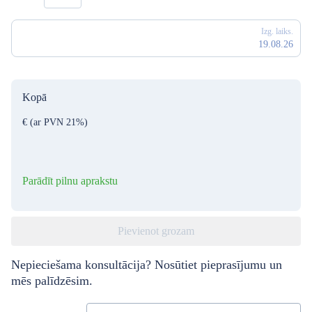
Izg. laiks.
19.08.26
Kopā
€
(ar PVN 21%)
Parādīt pilnu aprakstu
Pievienot grozam
Nepieciešama konsultācija? Nosūtiet pieprasījumu un
mēs palīdzēsim.