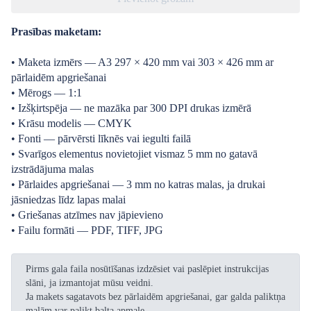
Prasības maketam:
• Maketa izmērs — A3 297 × 420 mm vai 303 × 426 mm ar
pārlaidēm apgriešanai
• Mērogs — 1:1
• Izšķirtspēja — ne mazāka par 300 DPI drukas izmērā
• Krāsu modelis — CMYK
• Fonti — pārvērsti līknēs vai iegulti failā
• Svarīgos elementus novietojiet vismaz 5 mm no gatavā
izstrādājuma malas
• Pārlaides apgriešanai — 3 mm no katras malas, ja drukai
jāsniedzas līdz lapas malai
• Griešanas atzīmes nav jāpievieno
• Failu formāti — PDF, TIFF, JPG
Pirms gala faila nosūtīšanas izdzēsiet vai paslēpiet instrukcijas
slāni, ja izmantojat mūsu veidni.
Ja makets sagatavots bez pārlaidēm apgriešanai, gar galda paliktņa
malām var palikt balta apmale.