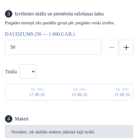
3
Izvēlieties tirāžu un piemērotu ražošanas laiku
Piegādes termiņš tiks parādīts grozā pēc piegādes veida izvēles.
DAUDZUMS (50 — 1 000 GAB.)
Tirāža
Izg. laiks.
Izg. laiks.
Izg. laiks.
17.08.26
13.08.26
11.08.26
4
Maketi
Norādiet, cik dažādu maketu jādrukā šajā tirāžā.