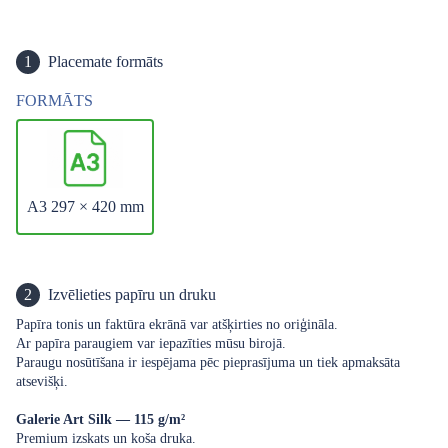
1
Placemate formāts
FORMĀTS
A3 297 × 420 mm
2
Izvēlieties papīru un druku
Papīra tonis un faktūra ekrānā var atšķirties no oriģināla.
Ar papīra paraugiem var iepazīties mūsu birojā.
Paraugu nosūtīšana ir iespējama pēc pieprasījuma un tiek apmaksāta
atsevišķi.
Galerie Art Silk — 115 g/m²
Premium izskats un koša druka.