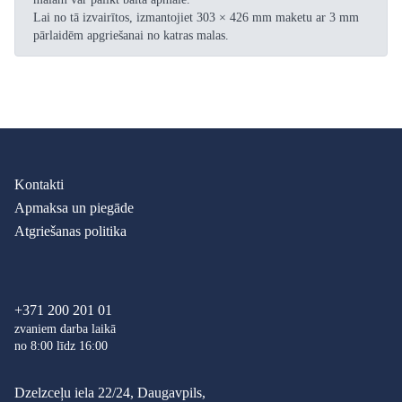
Lai no tā izvairītos, izmantojiet 303 × 426 mm maketu ar 3 mm
pārlaidēm apgriešanai no katras malas.
Kontakti
Apmaksa un piegāde
Atgriešanas politika
+371 200 201 01
zvaniem darba laikā
no 8:00 līdz 16:00
Dzelzceļu iela 22/24, Daugavpils,