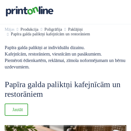
Mājas
Produkcija
Poligrāfija
Paklājiņi
Papīra galda paliktņi kafejnīcām un restorāniem
Papīra galda paliktņi ar individuālu dizainu.
Kafejnīcām, restorāniem, viesnīcām un pasākumiem.
Piemēroti ēdienkartēm, reklāmai, zīmola noformējumam un bērnu
uzdevumiem.
Papīra galda paliktņi kafejnīcām un
restorāniem
Jautāt