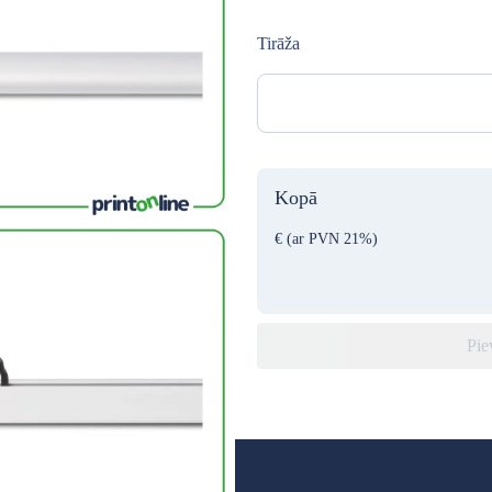
Tirāža
Kopā
€
(ar PVN 21%)
Pie