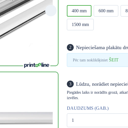
400 mm
600 mm
8
1500 mm
Nepieciešama plakātu dr
2
ŠEIT
Pēc tam noklikšķiniet
Lūdzu, norādiet nepiec
3
Piegādes laiks ir norādīts grozā, atk
izvēles.
DAUDZUMS (GAB.)