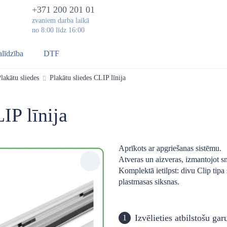
+371 200 201 01
zvaniem darba laikā
no 8:00 līdz 16:00
alīdzība
DTF
lakātu sliedes
Plakātu sliedes CLIP līnija
IP līnija
Aprīkots ar apgriešanas sistēmu.
Atveras un aizveras, izmantojot s
Komplektā ietilpst: divu Clip tipa
plastmasas siksnas.
Izvēlieties atbilstošu ga
1