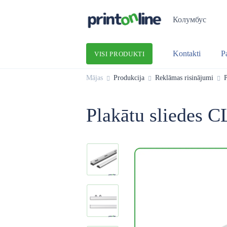
Колумбус
Kontakti
P
VISI PRODUKTI
Mājas
Produkcija
Reklāmas risinājumi
P
Plakātu sliedes CL