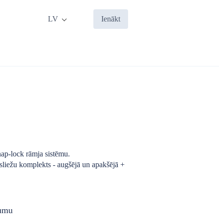
LV
Ienākt
nap-lock rāmja sistēmu.
 sliežu komplekts - augšējā un apakšējā +
rumu