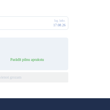
Izg. laiks.
17.08.26
Parādīt pilnu aprakstu
vienot grozam