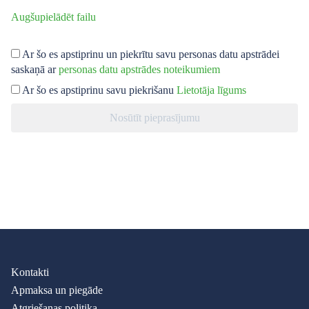
Augšupielādēt failu
Ar šo es apstiprinu un piekrītu savu personas datu apstrādei
saskaņā ar
personas datu apstrādes noteikumiem
Ar šo es apstiprinu savu piekrišanu
Lietotāja līgums
Nosūtīt pieprasījumu
Kontakti
Apmaksa un piegāde
Atgriešanas politika