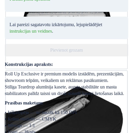
Lai pareizi sagatavotu izkārtojumu, lejupielādējiet
instrukcijas un veidnes
.
Pievienot grozam
Konstrukcijas apraksts:
Roll Up Exclusive ir premium modelis izstādēm, prezentācijām,
showroom telpām, veikaliem un reklāmas pasākumiem.
Stilīga Teardrop alumīnija kasete, augsta stabilitāte un masta
stabilizators palīdz taisni un droši noturēt baneri lietošanas laikā.
Prasības maketam:
• Izšķirtspēja — ne mazāk kā 150 DPI
• Krāsu modelis — CMYK
• Mērogs — 1:1
• Fonti — līknēs