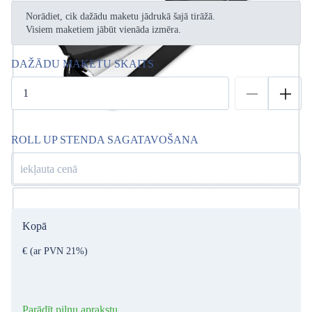
Norādiet, cik dažādu maketu jādrukā šajā tirāžā.
Visiem maketiem jābūt vienāda izmēra.
DAŽĀDU MAKETU SKAITS
ROLL UP STENDA SAGATAVOŠANA
iekļauta cenā
Kopā
€
(ar PVN 21%)
Parādīt pilnu aprakstu