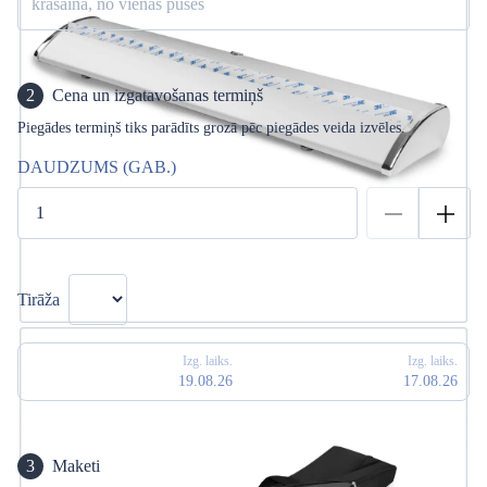
krāsaina, no vienas puses
2
Cena un izgatavošanas termiņš
Piegādes termiņš tiks parādīts grozā pēc piegādes veida izvēles.
DAUDZUMS (GAB.)
Tirāža
Izg. laiks.
Izg. laiks.
19.08.26
17.08.26
3
Maketi