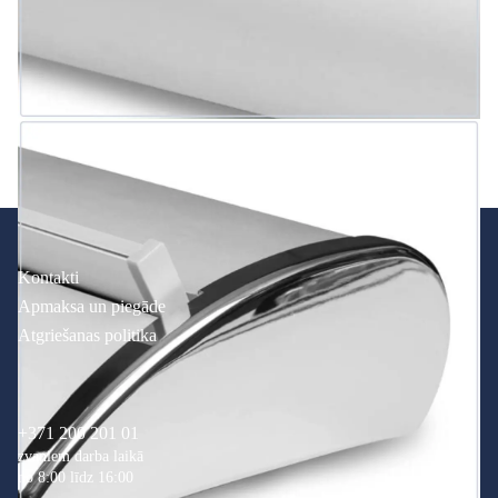
Kontakti
Apmaksa un piegāde
Atgriešanas politika
+371 200 201 01
zvaniem darba laikā
no 8:00 līdz 16:00