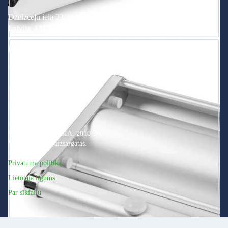
Dzelzceļu iela 22/24, Daugavpils,
Latvija, LV-5401
info@printonline.lv
© PRINT PLUS, SIA, 2010-2026
Visas tiesības ir aizsargātas.
Privātuma politika
Lietotāja līgums
Par sīkfailu