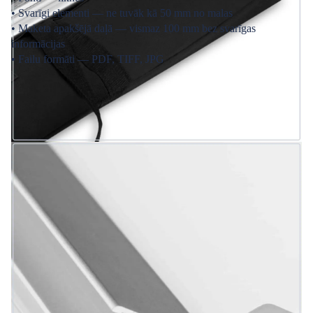
• Svarīgi elementi — ne tuvāk kā 50 mm no malas
• Maketa apakšējā daļā — vismaz 100 mm bez svarīgas
informācijas
• Failu formāti — PDF, TIFF, JPG