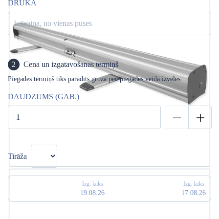
DRUKA
krāsaina, no vienas puses
2
Cena un izgatavošanas termiņš
Piegādes termiņš tiks parādīts grozā pēc piegādes veida izvēles.
DAUDZUMS (GAB.)
Tirāža
Izg. laiks.
Izg. laiks.
19.08.26
17.08.26