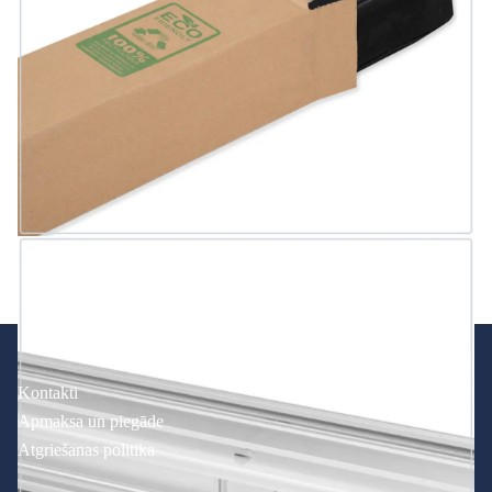
Kontakti
Apmaksa un piegāde
Atgriešanas politika