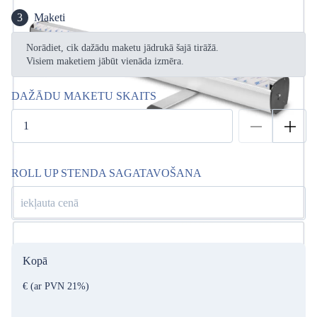
3
Maketi
Norādiet, cik dažādu maketu jādrukā šajā tirāžā.
Visiem maketiem jābūt vienāda izmēra.
DAŽĀDU MAKETU SKAITS
ROLL UP STENDA SAGATAVOŠANA
iekļauta cenā
Kopā
€
(ar PVN 21%)