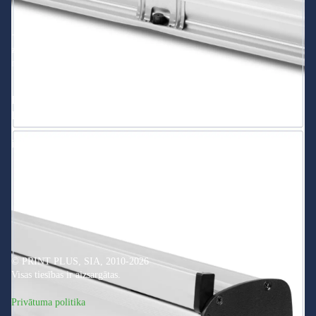
+371 200 201 01
zvaniem darba laikā
no 8:00 līdz 16:00
Dzelzceļu iela 22/24, Daugavpils,
Latvija, LV-5401
info@printonline.lv
© PRINT PLUS, SIA, 2010-2026
Visas tiesības ir aizsargātas.
Privātuma politika