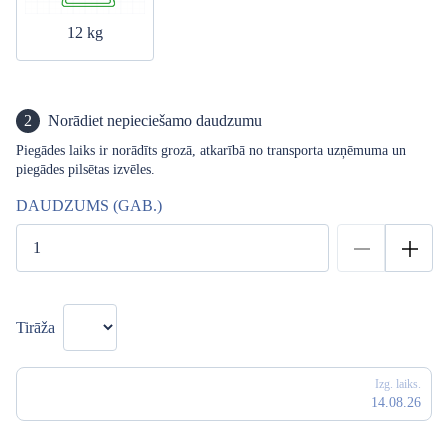
12 kg
2
Norādiet nepieciešamo daudzumu
Piegādes laiks ir norādīts grozā, atkarībā no transporta uzņēmuma un
piegādes pilsētas izvēles.
DAUDZUMS (GAB.)
Tirāža
Izg. laiks.
14.08.26