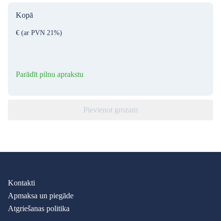
Kopā
€
(ar PVN 21%)
Parādīt pilnu aprakstu
Pievienot grozam
Kontakti
Apmaksa un piegāde
Atgriešanas politika