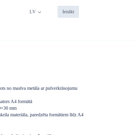
LV
Ienākt
vots no masīva metāla ar pulverkrāsojumu
sators A4 formātā
70×30 mm
akrila materiāla, paredzēta formātiem līdz A4