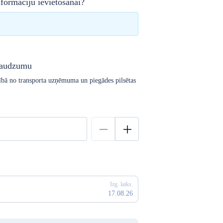
formāciju ievietošanai?
daudzumu
arībā no transporta uzņēmuma un piegādes pilsētas
Izg. laiks.
17.08.26