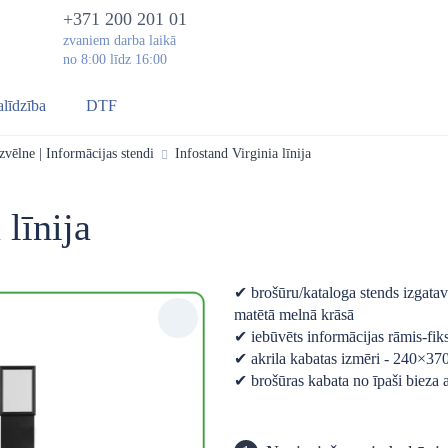
+371 200 201 01
zvaniem darba laikā
no 8:00 līdz 16:00
alīdzība
DTF
zvēlne | Informācijas stendi
Infostand Virginia līnija
 līnija
✔ brošūru/kataloga stends izgata
matētā melnā krāsā
✔ iebūvēts informācijas rāmis-fik
✔ akrila kabatas izmēri - 240×3
✔ brošūras kabata no īpaši bieza 