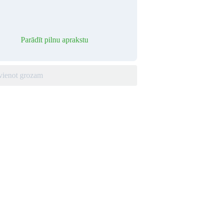
Parādīt pilnu aprakstu
vienot grozam