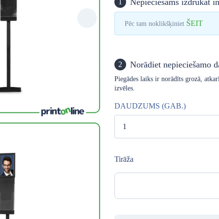
Nepieciešams izdrukāt in
1
ŠEIT
Pēc tam noklikšķiniet
Norādiet nepieciešamo 
2
Piegādes laiks ir norādīts grozā, atk
izvēles.
DAUDZUMS (GAB.)
Tirāža