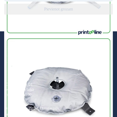
Pievienot grozam
Kontakti
Apmaksa un piegāde
Atgriešanas politika
+371 200 201 01
zvaniem darba laikā
no 8:00 līdz 16:00
Dzelzceļu iela 22/24, Daugavpils,
Latvija, LV-5401