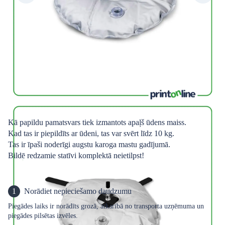
Kā papildu pamatsvars tiek izmantots apaļš ūdens maiss.
Kad tas ir piepildīts ar ūdeni, tas var svērt līdz 10 kg.
Tas ir īpaši noderīgi augstu karoga mastu gadījumā.
Bildē redzamie statīvi komplektā neietilpst!
1
Norādiet nepieciešamo daudzumu
Piegādes laiks ir norādīts grozā, atkarībā no transporta uzņēmuma un
piegādes pilsētas izvēles.