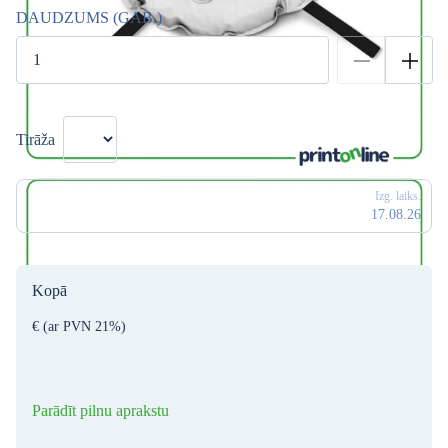
DAUDZUMS (GAB.)
Tirāža
Izg. laiks.
17.08.26
Kopā
€
(ar PVN 21%)
Parādīt pilnu aprakstu