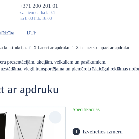
+371 200 201 01
zvaniem darba laikā
no 8:00 līdz 16:00
alīdzība
DTF
žu konstrukcijas
X-baneri ar apdruku
X-banner Compact ar apdruku
anera prezentācijām, akcijām, veikaliem un pasākumiem.
i uzstādāma, viegli transportējama un piemērota īslaicīgai reklāmas nof
 ar apdruku
Specifikācijas
Izvēlieties izmēru
1