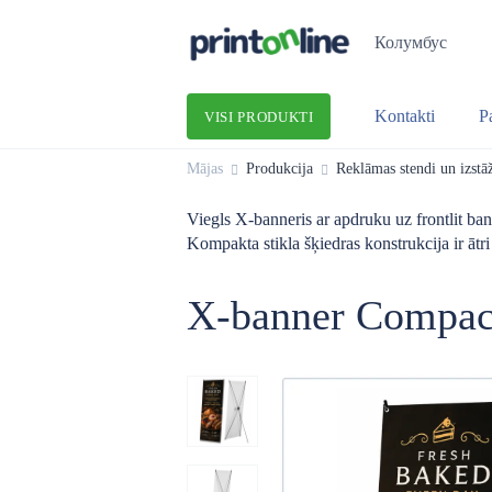
Колумбус
Kontakti
P
VISI PRODUKTI
Mājas
Produkcija
Reklāmas stendi un izstā
Viegls X-banneris ar apdruku uz frontlit b
Kompakta stikla šķiedras konstrukcija ir ātr
X-banner Compact