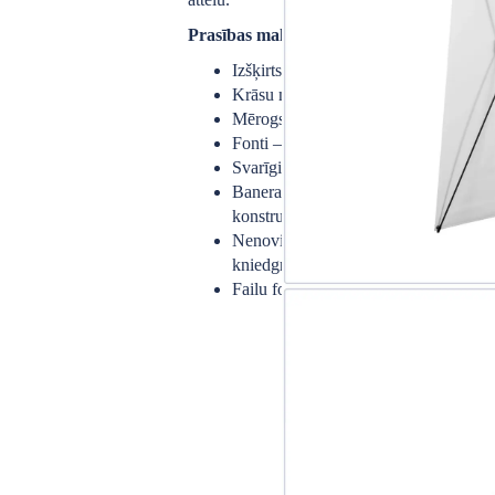
Prasības maketam:
Izšķirtspēja — ne mazāka kā 150 DP
Krāsu modelis — CMYK
Mērogs — 1:1
Fonti — līknēs
Svarīgie elementi — ne tuvāk par 30
Banera stūros tiek uzstādīti 4 kniedgr
konstrukcijas
Nenovietojiet svarīgu tekstu, logotip
kniedgredzenu uzstādīšanas vietās
Failu formāti — PDF, TIFF, JPG