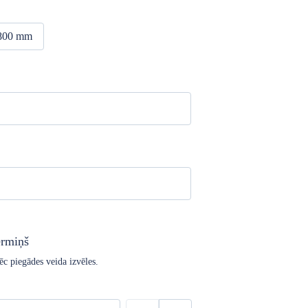
1800 mm
ermiņš
ēc piegādes veida izvēles.