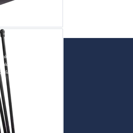
takti
maksa un piegāde
riešanas politika