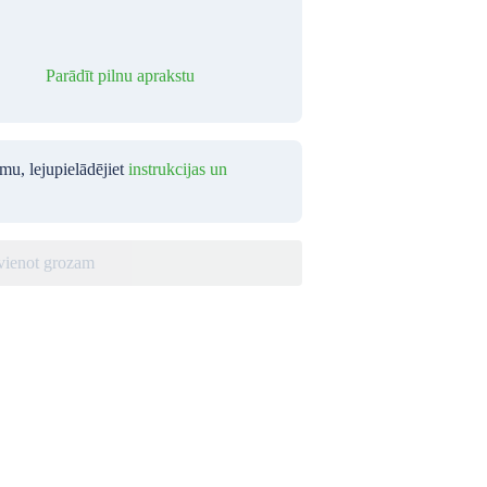
Parādīt pilnu aprakstu
umu, lejupielādējiet
instrukcijas un
vienot grozam