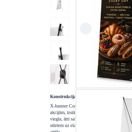
Konstrukcijas apraksts:
X-banner Compact ir viegla un ekonomiska 
akcijām, izstādēm un reklāmas pasākumiem. St
viegla, ātri saliekama un ērti transportējama
stūriem uz elastīgiem turētājiem, tāpēc stends
attēlu.