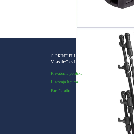
© PRINT PLUS, SIA, 2010-2026
Kon
Visas tiesības ir aizsargātas.
Ap
Atg
Privātuma politika
Lietotāja līgums
Par sīkfailu