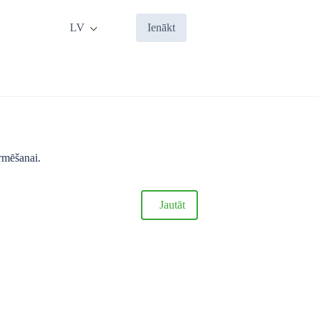
LV
Ienākt
ormēšanai.
Jautāt