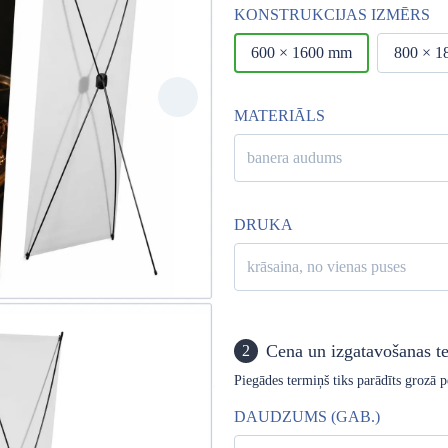
KONSTRUKCIJAS IZMĒRS
600 × 1600 mm
800 × 
MATERIĀLS
banera audums
DRUKA
krāsaina, no vienas puses
Cena un izgatavošanas t
2
konstrukcija prezentācijām,
ikla šķiedras konstrukcija ir ļoti
Piegādes termiņš tiks parādīts grozā p
. Banera audekls tiek nostiepts aiz
DAUDZUMS (GAB.)
 lietošanas laikā stabili notur