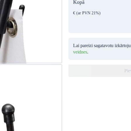
Kopā
€
(ar PVN 21%)
Lai pareizi sagatavotu izkārtoj
veidnes
.
Pie