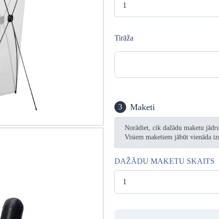
I
Tirāža
 mm no malas
edzeni stiprināšanai pie
Maketi
us un citus nozīmīgus elementus
3
Norādiet, cik dažādu maketu jādruk
Visiem maketiem jābūt vienāda iz
DAŽĀDU MAKETU SKAITS