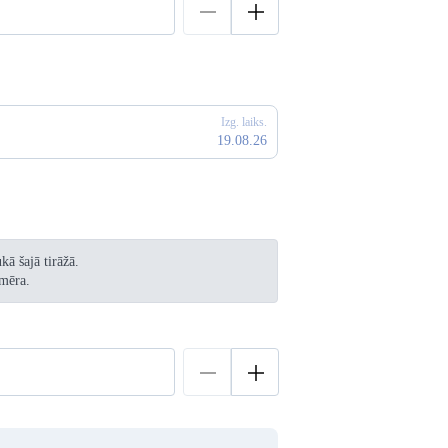
Izg. laiks.
19.08.26
ā šajā tirāžā.
mēra.